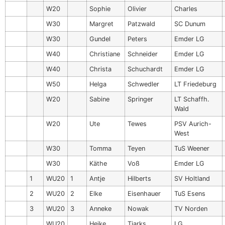
W20
Sophie
Olivier
Charles
W30
Margret
Patzwald
SC Dunum
W30
Gundel
Peters
Emder LG
W40
Christiane
Schneider
Emder LG
W40
Christa
Schuchardt
Emder LG
W50
Helga
Schwedler
LT Friedeburg
W20
Sabine
Springer
LT Schaffh.
Wald
W20
Ute
Tewes
PSV Aurich-
West
W30
Tomma
Teyen
TuS Weener
W30
Käthe
Voß
Emder LG
1
WU20
1
Antje
Hilberts
SV Holtland
2
WU20
2
Elke
Eisenhauer
TuS Esens
3
WU20
3
Anneke
Nowak
TV Norden
WU20
Heike
Tjarks
LG