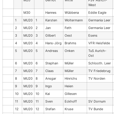
M20
Gernot
Witte
PSV Aurich-
West
M30
Hannes
Wübbena
Eddie Eagle
1
MU20
1
Karsten
Woltermann
Germania Leer
2
MU20
2
Jan
Feth
Germania Leer
3
MU20
3
Gilbert
Oest
Esens
4
MU20
4
Hans-Jörg
Brahms
VFR Heisfelde
5
MU20
5
Andreas
Onken
TuS Aurich-
Ost
6
MU20
6
Stephan
Müller
Schlooth. Leer
7
MU20
7
Claas
Müller
TV Friedebrug
8
MU20
8
Ansgar
Hinrichs
TV Norden
9
MU20
9
Ingo
Heien
10
MU20
10
Kai
Gillesen
11
MU20
11
Sven
Eckhoff
SV Dornum
12
MU20
12
Stefan
Kruse
TV Bunde