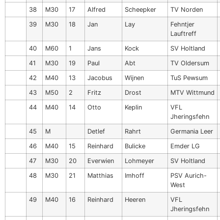
38
M30
17
Alfred
Scheepker
TV Norden
39
M30
18
Jan
Lay
Fehntjer
Lauftreff
40
M60
1
Jans
Kock
SV Holtland
41
M30
19
Paul
Abt
TV Oldersum
42
M40
13
Jacobus
Wijnen
TuS Pewsum
43
M50
2
Fritz
Drost
MTV Wittmund
44
M40
14
Otto
Keplin
VFL
Jheringsfehn
45
M
Detlef
Rahrt
Germania Leer
46
M40
15
Reinhard
Bulicke
Emder LG
47
M30
20
Everwien
Lohmeyer
SV Holtland
48
M30
21
Matthias
Imhoff
PSV Aurich-
West
49
M40
16
Reinhard
Heeren
VFL
Jheringsfehn