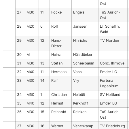
Ost
27
M30
11
Focke
Engels
TuS Aurich-
Ost
28
M20
6
Rolf
Janssen
LT Schaffh.
Wald
29
M30
12
Hans-
Hinrichs
TV Norden
Dieter
30
M
Heinz
Hülsdünker
31
M30
13
Stefan
Scheelbaum
Conc. Ihrhove
32
M40
11
Hermann
Voss
Emder LG
33
M30
14
Ralf
Vry
Fortuna
Logabirum
34
M50
1
Christian
Heibült
SV Holtland
35
M40
12
Helmut
Kerkhoff
Emder LG
36
M30
15
Reinhold
Reinken
TuS Aurich-
Ost
37
M30
16
Werner
Vehenkamp
TV Friedeburg