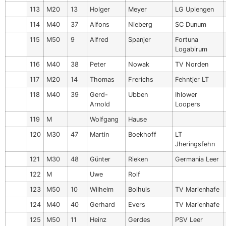
113
M20
13
Holger
Meyer
LG Uplengen
114
M40
37
Alfons
Nieberg
SC Dunum
115
M50
9
Alfred
Spanjer
Fortuna
Logabirum
116
M40
38
Peter
Nowak
TV Norden
117
M20
14
Thomas
Frerichs
Fehntjer LT
118
M40
39
Gerd-
Ubben
Ihlower
Arnold
Loopers
119
M
Wolfgang
Hause
120
M30
47
Martin
Boekhoff
LT
Jheringsfehn
121
M30
48
Günter
Rieken
Germania Leer
122
M
Uwe
Rolf
123
M50
10
Wilhelm
Bolhuis
TV Marienhafe
124
M40
40
Gerhard
Evers
TV Marienhafe
125
M50
11
Heinz
Gerdes
PSV Leer