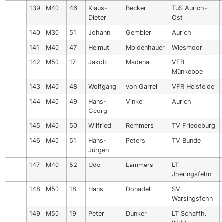
139
M40
46
Klaus-
Becker
TuS Aurich-
Dieter
Ost
140
M30
51
Johann
Gembler
Aurich
141
M40
47
Helmut
Moldenhauer
Wiesmoor
142
M50
17
Jakob
Madena
VFB
Münkeboe
143
M40
48
Wolfgang
von Garrel
VFR Heisfelde
144
M40
49
Hans-
Vinke
Aurich
Georg
145
M40
50
Wilfried
Remmers
TV Friedeburg
146
M40
51
Hans-
Peters
TV Bunde
Jürgen
147
M40
52
Udo
Lammers
LT
Jheringsfehn
148
M50
18
Hans
Donadell
SV
Warsingsfehn
149
M50
19
Peter
Dunker
LT Schaffh.