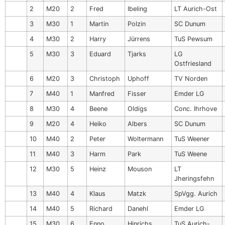
2
M20
2
Fred
Ibeling
LT Aurich-Ost
3
M30
1
Martin
Polzin
SC Dunum
4
M30
2
Harry
Jürrens
TuS Pewsum
5
M30
3
Eduard
Tjarks
LG
Ostfriesland
6
M20
3
Christoph
Uphoff
TV Norden
7
M40
1
Manfred
Fisser
Emder LG
8
M30
4
Beene
Oldigs
Conc. Ihrhove
9
M20
4
Heiko
Albers
SC Dunum
10
M40
2
Peter
Woltermann
TuS Weener
11
M40
3
Harm
Park
TuS Weene
12
M30
5
Heinz
Mouson
LT
Jheringsfehn
13
M40
4
Klaus
Matzk
SpVgg. Aurich
14
M40
5
Richard
Danehl
Emder LG
15
M30
6
Enno
Hinrichs
TuS Aurich-