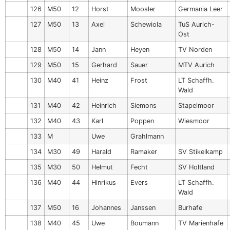
126
M50
12
Horst
Moosler
Germania Leer
127
M50
13
Axel
Schewiola
TuS Aurich-
Ost
128
M50
14
Jann
Heyen
TV Norden
129
M50
15
Gerhard
Sauer
MTV Aurich
130
M40
41
Heinz
Frost
LT Schaffh.
Wald
131
M40
42
Heinrich
Siemons
Stapelmoor
132
M40
43
Karl
Poppen
Wiesmoor
133
M
Uwe
Grahlmann
134
M30
49
Harald
Ramaker
SV Stikelkamp
135
M30
50
Helmut
Fecht
SV Holtland
136
M40
44
Hinrikus
Evers
LT Schaffh.
Wald
137
M50
16
Johannes
Janssen
Burhafe
138
M40
45
Uwe
Boumann
TV Marienhafe