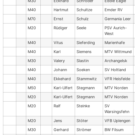
M30
Eckhard
Schröder
Eddie Eagle
M40
Hartmut
Schultze
Emder RV
M70
Ernst
Schulz
Germania Leer
M20
Rüdiger
Seele
PSV Aurich-
West
M40
Vitus
Sieferding
Marienhafe
M40
Karl
Siemens
MTV Wittmund
M30
Valery
Slastin
Archangelsk
M40
Johann
Soeken
SV Holtland
M40
Ekkehard
Stammwitz
VFR Heisfelde
M50
Karl-Ulfert
Stegmann
MTV Norden
M20
Karl-Ulfert
Stegmann
MTV Norden
M20
Ralf
Steinke
SV
Warsingsfehn
M20
Jens
Stöter
VFB Uplengen
M30
Gerhard
Strömer
BW Filsum