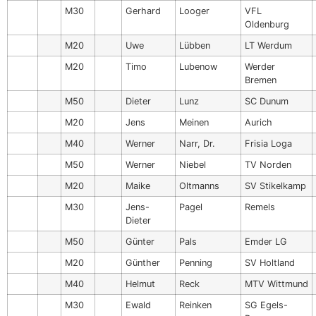
M30
Gerhard
Looger
VFL
Oldenburg
M20
Uwe
Lübben
LT Werdum
M20
Timo
Lubenow
Werder
Bremen
M50
Dieter
Lunz
SC Dunum
M20
Jens
Meinen
Aurich
M40
Werner
Narr, Dr.
Frisia Loga
M50
Werner
Niebel
TV Norden
M20
Maike
Oltmanns
SV Stikelkamp
M30
Jens-
Pagel
Remels
Dieter
M50
Günter
Pals
Emder LG
M20
Günther
Penning
SV Holtland
M40
Helmut
Reck
MTV Wittmund
M30
Ewald
Reinken
SG Egels-