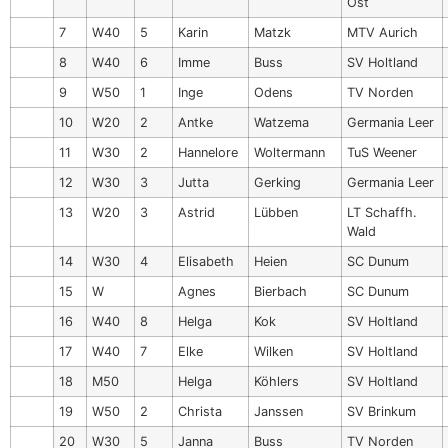
Ost
7
W40
5
Karin
Matzk
MTV Aurich
8
W40
6
Imme
Buss
SV Holtland
9
W50
1
Inge
Odens
TV Norden
10
W20
2
Antke
Watzema
Germania Leer
11
W30
2
Hannelore
Woltermann
TuS Weener
12
W30
3
Jutta
Gerking
Germania Leer
13
W20
3
Astrid
Lübben
LT Schaffh.
Wald
14
W30
4
Elisabeth
Heien
SC Dunum
15
W
Agnes
Bierbach
SC Dunum
16
W40
8
Helga
Kok
SV Holtland
17
W40
7
Elke
Wilken
SV Holtland
18
M50
Helga
Köhlers
SV Holtland
19
W50
2
Christa
Janssen
SV Brinkum
20
W30
5
Janna
Buss
TV Norden