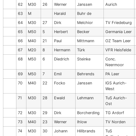
62
M30
26
Werner
Janssen
Aurich
63
M
Harald
Buhr de
64
M30
27
Dirk
Melchior
TV Friedeburg
65
M50
5
Herbert
Becker
Germania Leer
66
M40
21
Paul
Mittmann
OZ Team Leer
67
M20
8
Hermann
Türk
VFR Heisfelde
68
M50
6
Diedrich
Steinke
Conc.
Neermoor
69
M50
7
Emil
Behrends
PA Leer
70
M40
22
Focko
Janssen
IGS Aurich-
West
71
M30
28
Ewald
Lehmann
TuS Aurich-
Ost
72
M30
29
Dirk
Borcherding
TG Ardorf
73
M40
23
Werner
Ihlow
TV Norden
74
M30
30
Johann
Hillbrands
TuS