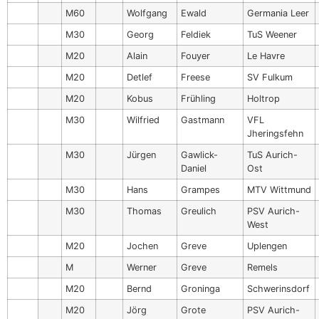
M60
Wolfgang
Ewald
Germania Leer
M30
Georg
Feldiek
TuS Weener
M20
Alain
Fouyer
Le Havre
M20
Detlef
Freese
SV Fulkum
M20
Kobus
Frühling
Holtrop
M30
Wilfried
Gastmann
VFL
Jheringsfehn
M30
Jürgen
Gawlick-
TuS Aurich-
Daniel
Ost
M30
Hans
Grampes
MTV Wittmund
M30
Thomas
Greulich
PSV Aurich-
West
M20
Jochen
Greve
Uplengen
M
Werner
Greve
Remels
M20
Bernd
Groninga
Schwerinsdorf
M20
Jörg
Grote
PSV Aurich-