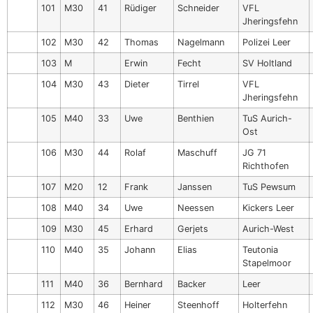
101
M30
41
Rüdiger
Schneider
VFL
Jheringsfehn
102
M30
42
Thomas
Nagelmann
Polizei Leer
103
M
Erwin
Fecht
SV Holtland
104
M30
43
Dieter
Tirrel
VFL
Jheringsfehn
105
M40
33
Uwe
Benthien
TuS Aurich-
Ost
106
M30
44
Rolaf
Maschuff
JG 71
Richthofen
107
M20
12
Frank
Janssen
TuS Pewsum
108
M40
34
Uwe
Neessen
Kickers Leer
109
M30
45
Erhard
Gerjets
Aurich-West
110
M40
35
Johann
Elias
Teutonia
Stapelmoor
111
M40
36
Bernhard
Backer
Leer
112
M30
46
Heiner
Steenhoff
Holterfehn