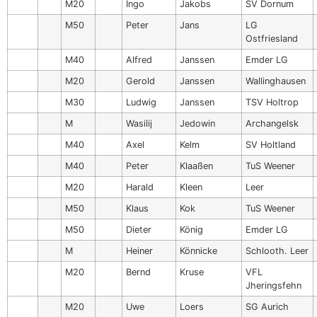
M20
Ingo
Jakobs
SV Dornum
M50
Peter
Jans
LG
Ostfriesland
M40
Alfred
Janssen
Emder LG
M20
Gerold
Janssen
Wallinghausen
M30
Ludwig
Janssen
TSV Holtrop
M
Wasilij
Jedowin
Archangelsk
M40
Axel
Kelm
SV Holtland
M40
Peter
Klaaßen
TuS Weener
M20
Harald
Kleen
Leer
M50
Klaus
Kok
TuS Weener
M50
Dieter
König
Emder LG
M
Heiner
Könnicke
Schlooth. Leer
M20
Bernd
Kruse
VFL
Jheringsfehn
M20
Uwe
Loers
SG Aurich