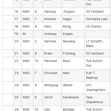
Ost
16
M40
6
Hartwig
Jürgens
SV Holtland
17
M40
7
Günther
Sappl
Germania Leer
18
M40
8
Hero
König
CS Dunum
19
M
Andreas
Engels
20
M20
5
Hartmut
Raveling
LT Schaffh.
Wald
21
M40
9
Erwin
Fröhling
SV Holtland
22
M40
10
Hermann
Buss
TuS Aurich-
Ost
23
M30
7
Christian
Merl
DJK T.
Waltrop
24
M30
8
Wolfgang
Welzel
VFL
Jheringsfehn
25
M30
9
Ulrich
Kavelmann
Teut.
Stapelmoor
26
M30
10
Udo
Burlage
TuS Aurich-