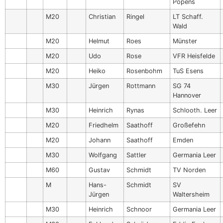
Popens
M20
Christian
Ringel
LT Schaff.
Wald
M20
Helmut
Roes
Münster
M20
Udo
Rose
VFR Heisfelde
M20
Heiko
Rosenbohm
TuS Esens
M30
Jürgen
Rottmann
SG 74
Hannover
M30
Heinrich
Rynas
Schlooth. Leer
M20
Friedhelm
Saathoff
Großefehn
M20
Johann
Saathoff
Emden
M30
Wolfgang
Sattler
Germania Leer
M60
Gustav
Schmidt
TV Norden
M
Hans-
Schmidt
SV
Jürgen
Waltersheim
M30
Heinrich
Schnoor
Germania Leer