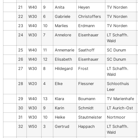
21
W40
9
Anita
Heyen
TV Norden
22
W30
6
Gabriele
Christoffers
TV Norden
23
W40
10
Marlies
Erdmann
TV Norden
24
W30
7
Annelore
Eisenhauer
LT Schaffh.
Wald
25
W40
11
Annemarie
Saathoff
SC Dunum
26
W40
12
Elisabeth
Eisenhauer
SC Dunum
27
W30
8
Hildegard
Frost
LT Schaffh.
Wald
28
W20
4
Elke
Flessner
Schloothuis
Leer
29
W40
13
Klara
Boumann
TV Marienhafe
30
W30
9
Karin
Schmidt
LT Aurich-Ost
31
W30
10
Heike
Stautmeister
Nortmoor
32
W50
3
Gertrud
Happach
LT Schaffh.
Wald