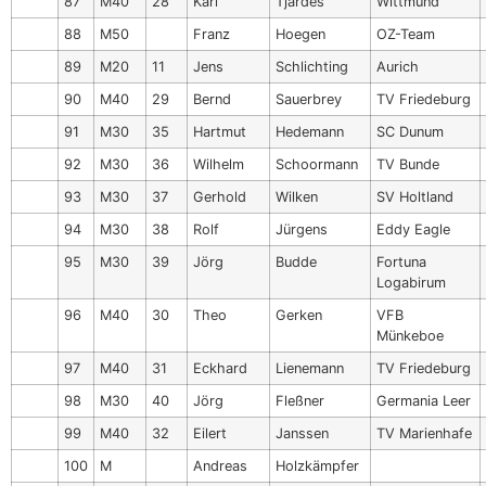
87
M40
28
Karl
Tjardes
Wittmund
88
M50
Franz
Hoegen
OZ-Team
89
M20
11
Jens
Schlichting
Aurich
90
M40
29
Bernd
Sauerbrey
TV Friedeburg
91
M30
35
Hartmut
Hedemann
SC Dunum
92
M30
36
Wilhelm
Schoormann
TV Bunde
93
M30
37
Gerhold
Wilken
SV Holtland
94
M30
38
Rolf
Jürgens
Eddy Eagle
95
M30
39
Jörg
Budde
Fortuna
Logabirum
96
M40
30
Theo
Gerken
VFB
Münkeboe
97
M40
31
Eckhard
Lienemann
TV Friedeburg
98
M30
40
Jörg
Fleßner
Germania Leer
99
M40
32
Eilert
Janssen
TV Marienhafe
100
M
Andreas
Holzkämpfer