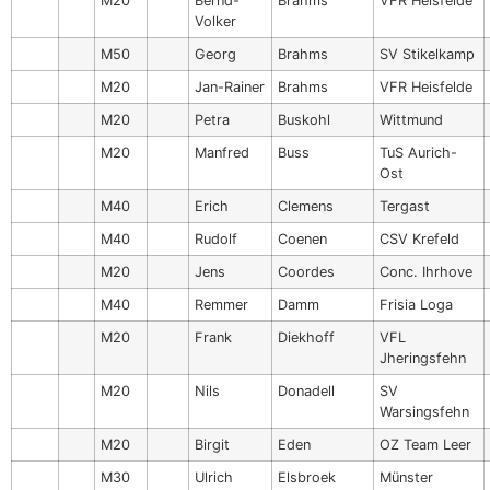
M20
Bernd-
Brahms
VFR Heisfelde
Volker
M50
Georg
Brahms
SV Stikelkamp
M20
Jan-Rainer
Brahms
VFR Heisfelde
M20
Petra
Buskohl
Wittmund
M20
Manfred
Buss
TuS Aurich-
Ost
M40
Erich
Clemens
Tergast
M40
Rudolf
Coenen
CSV Krefeld
M20
Jens
Coordes
Conc. Ihrhove
M40
Remmer
Damm
Frisia Loga
M20
Frank
Diekhoff
VFL
Jheringsfehn
M20
Nils
Donadell
SV
Warsingsfehn
M20
Birgit
Eden
OZ Team Leer
M30
Ulrich
Elsbroek
Münster