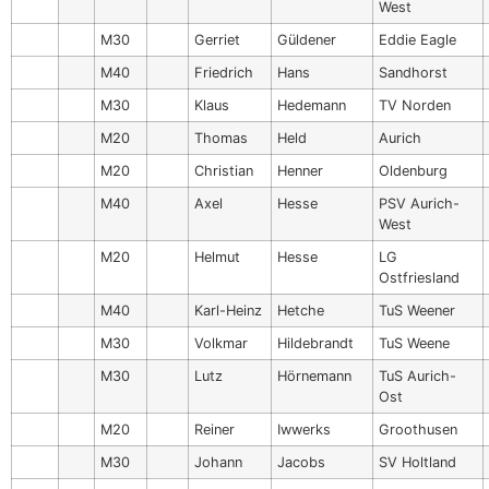
West
M30
Gerriet
Güldener
Eddie Eagle
M40
Friedrich
Hans
Sandhorst
M30
Klaus
Hedemann
TV Norden
M20
Thomas
Held
Aurich
M20
Christian
Henner
Oldenburg
M40
Axel
Hesse
PSV Aurich-
West
M20
Helmut
Hesse
LG
Ostfriesland
M40
Karl-Heinz
Hetche
TuS Weener
M30
Volkmar
Hildebrandt
TuS Weene
M30
Lutz
Hörnemann
TuS Aurich-
Ost
M20
Reiner
Iwwerks
Groothusen
M30
Johann
Jacobs
SV Holtland