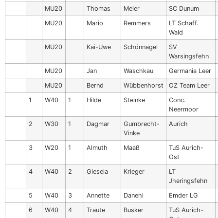
MU20
Thomas
Meier
SC Dunum
MU20
Mario
Remmers
LT Schaff.
Wald
MU20
Kai-Uwe
Schönnagel
SV
Warsingsfehn
MU20
Jan
Waschkau
Germania Leer
MU20
Bernd
Wübbenhorst
OZ Team Leer
1
W40
1
Hilde
Steinke
Conc.
Neermoor
2
W30
1
Dagmar
Gumbrecht-
Aurich
Vinke
3
W20
1
Almuth
Maaß
TuS Aurich-
Ost
4
W40
2
Giesela
Krieger
LT
Jheringsfehn
5
W40
3
Annette
Danehl
Emder LG
6
W40
4
Traute
Busker
TuS Aurich-