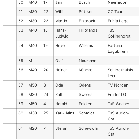
50
M40
17
Jan
Busch
Neermoor
51
M30
22
Willi
Pöttker
OZ Team
52
M30
23
Martin
Elsbroek
Frisia Loga
53
M40
18
Hans-
Hillbrands
TuS
Ludwig
Collinghorst
54
M40
19
Heye
Willems
Fortuna
Logabirum
55
M
Olaf
Neumann
56
M40
20
Heiner
Köneke
Schloothuisis
Leer
57
M50
3
Ode
Odens
TV Norden
58
M30
24
Ralf
Sweers
Emder LG
59
M50
4
Harald
Fokken
TuS Weener
60
M30
25
Karl-Heinz
Schmidt
TuS Aurich-
Ost
61
M20
7
Stefan
Schewiola
TuS Aurich-
Ost