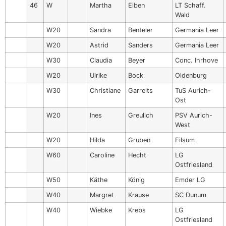
46
W
Martha
Eiben
LT Schaff.
Wald
W20
Sandra
Benteler
Germania Leer
W20
Astrid
Sanders
Germania Leer
W30
Claudia
Beyer
Conc. Ihrhove
W20
Ulrike
Bock
Oldenburg
W30
Christiane
Garrelts
TuS Aurich-
Ost
W20
Ines
Greulich
PSV Aurich-
West
W20
Hilda
Gruben
Filsum
W60
Caroline
Hecht
LG
Ostfriesland
W50
Käthe
König
Emder LG
W40
Margret
Krause
SC Dunum
W40
Wiebke
Krebs
LG
Ostfriesland