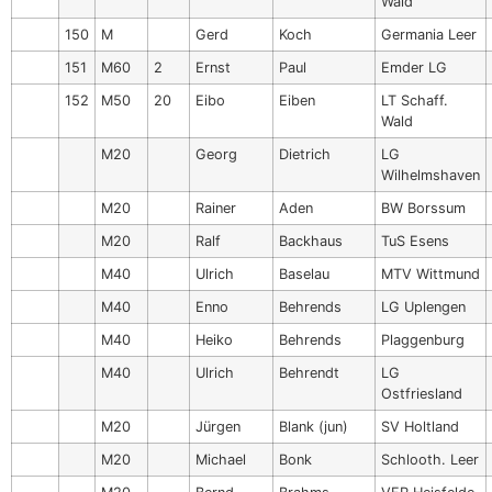
Wald
150
M
Gerd
Koch
Germania Leer
151
M60
2
Ernst
Paul
Emder LG
152
M50
20
Eibo
Eiben
LT Schaff.
Wald
M20
Georg
Dietrich
LG
Wilhelmshaven
M20
Rainer
Aden
BW Borssum
M20
Ralf
Backhaus
TuS Esens
M40
Ulrich
Baselau
MTV Wittmund
M40
Enno
Behrends
LG Uplengen
M40
Heiko
Behrends
Plaggenburg
M40
Ulrich
Behrendt
LG
Ostfriesland
M20
Jürgen
Blank (jun)
SV Holtland
M20
Michael
Bonk
Schlooth. Leer