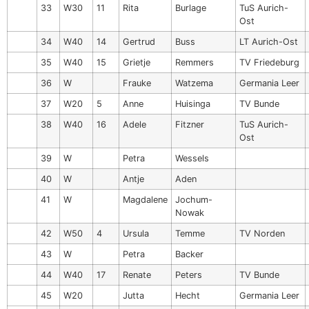
33
W30
11
Rita
Burlage
TuS Aurich-
Ost
34
W40
14
Gertrud
Buss
LT Aurich-Ost
35
W40
15
Grietje
Remmers
TV Friedeburg
36
W
Frauke
Watzema
Germania Leer
37
W20
5
Anne
Huisinga
TV Bunde
38
W40
16
Adele
Fitzner
TuS Aurich-
Ost
39
W
Petra
Wessels
40
W
Antje
Aden
41
W
Magdalene
Jochum-
Nowak
42
W50
4
Ursula
Temme
TV Norden
43
W
Petra
Backer
44
W40
17
Renate
Peters
TV Bunde
45
W20
Jutta
Hecht
Germania Leer