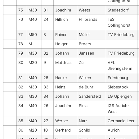
Collinghorst
75
M30
31
Joachim
Weets
Stedesdorf
76
M40
24
Hillrich
Hillbrands
TuS
Collinghorst
77
M50
8
Rainer
Müller
TV Friedeburg
78
M
Holger
Broers
79
M30
32
Johann
Janssen
TV Friedeburg
80
M20
9
Matthias
Züll
VFL
Jheringsfehn
81
M40
25
Hanke
Wilken
Friedeburg
82
M30
33
Heinz
de Buhr
Siebestock
83
M30
34
Johann
Sandersfeld
LG Uplengen
84
M40
26
Joachim
Piela
IGS Aurich-
West
85
M40
27
Werner
Narr
Germania Leer
86
M20
10
Gerhard
Schild
Aurich