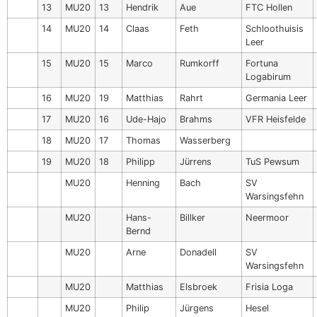
13
MU20
13
Hendrik
Aue
FTC Hollen
14
MU20
14
Claas
Feth
Schloothuisis
Leer
15
MU20
15
Marco
Rumkorff
Fortuna
Logabirum
16
MU20
19
Matthias
Rahrt
Germania Leer
17
MU20
16
Ude-Hajo
Brahms
VFR Heisfelde
18
MU20
17
Thomas
Wasserberg
19
MU20
18
Philipp
Jürrens
TuS Pewsum
MU20
Henning
Bach
SV
Warsingsfehn
MU20
Hans-
Billker
Neermoor
Bernd
MU20
Arne
Donadell
SV
Warsingsfehn
MU20
Matthias
Elsbroek
Frisia Loga
MU20
Philip
Jürgens
Hesel