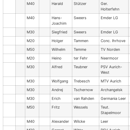
M40
Harald
Stützer
Ger.
Holterfehn
M40
Hans-
Sweers
Emder LG
Joachim
M30
Siegfried
Sweers
Emder LG
M20
Holger
Tammen
Conc. Ihrhove
M50
Wilhelm
Temme
TV Norden
M20
Heino
ter Fehr
Neermoor
M30
Alfred
Teubner
PSV Aurich-
West
M30
Wolfgang
Trebesch
MTV Aurich
M30
Andrej
Tschernow
Archangelsk
M30
Erich
van Rahden
Germania Leer
M50
Fritz
Wessels
Teut.
Stapelmoor
M40
Alexander
Wilcke
Leer