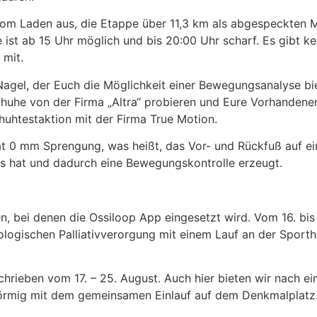
m Laden aus, die Etappe über 11,3 km als abgespeckten M
 ist ab 15 Uhr möglich und bis 20:00 Uhr scharf. Es gibt 
 mit.
gel, der Euch die Möglichkeit einer Bewegungsanalyse biet
schuhe von der Firma „Altra“ probieren und Eure Vorhandene
huhtestaktion mit der Firma True Motion.
at 0 mm Sprengung, was heißt, das Vor- und Rückfuß auf ein
ens hat und dadurch eine Bewegungskontrolle erzeugt.
, bei denen die Ossiloop App eingesetzt wird. Vom 16. bis 
logischen Palliativverorgung mit einem Lauf an der Sport
chrieben vom 17. – 25. August. Auch hier bieten wir nach ei
förmig mit dem gemeinsamen Einlauf auf dem Denkmalplatz